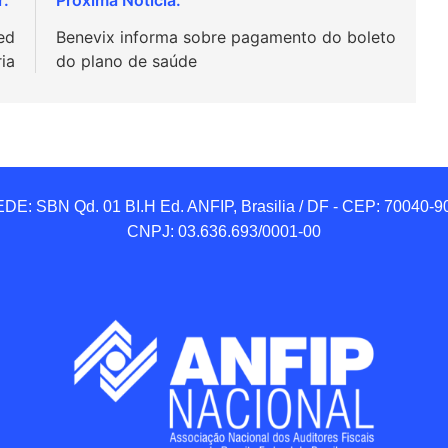
ed
Benevix informa sobre pagamento do boleto
ria
do plano de saúde
DE: SBN Qd. 01 BI.H Ed. ANFIP, Brasilia / DF - CEP: 70040-90
CNPJ: 03.636.693/0001-00