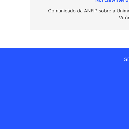
Navegação
de
Comunicado da ANFIP sobre a Unim
Vitó
Post
SE