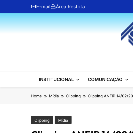
Skip
E-mail
Área Restrita
to
content
ANFIP Nacional
INSTITUCIONAL
COMUNICAÇÃO
Home
Mídia
Clipping
Clipping ANFIP 14/02/2
Clipping
Mídia