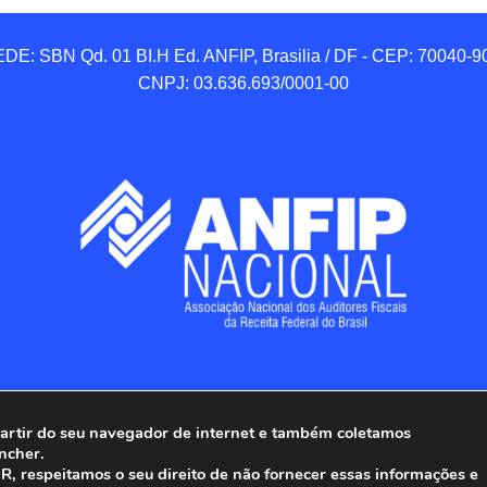
DE: SBN Qd. 01 BI.H Ed. ANFIP, Brasilia / DF - CEP: 70040-90
CNPJ: 03.636.693/0001-00
 partir do seu navegador de internet e também coletamos
ncher.
Associação Nacional dos Auditores Fiscais da Receita Federal do
, respeitamos o seu direito de não fornecer essas informações e