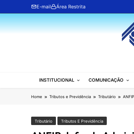
Skip
E-mail
Área Restrita
to
content
ANFIP Nacional
INSTITUCIONAL
COMUNICAÇÃO
Home
Tributos e Previdência
Tributário
ANFIP
Tributário
Tributos E Previdência