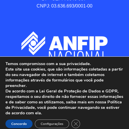
CNPJ: 03.636.693/0001-00
Temos compromisso com a sua privacidade.
Este site usa cookies, que são informações coletadas a partir
do seu navegador de internet e também coletamos
informações através de formulários que você pode
preencher.
De acordo com a Lei Geral de Proteção de Dados e GDPR,
respeitamos o seu direito de não fornecer essas informações
e de saber como as utilizamos, saiba mais em nossa Política
de Privacidade, você pode continuar navegando se estiver
ANFIP - Associação Nacional dos Auditores 
de acordo com ela.
Fiscais da Receita Federal do Brasil.

Close GDPR Cookie Banner
Todos os Direitos Reservados.

Concordo
Configurações