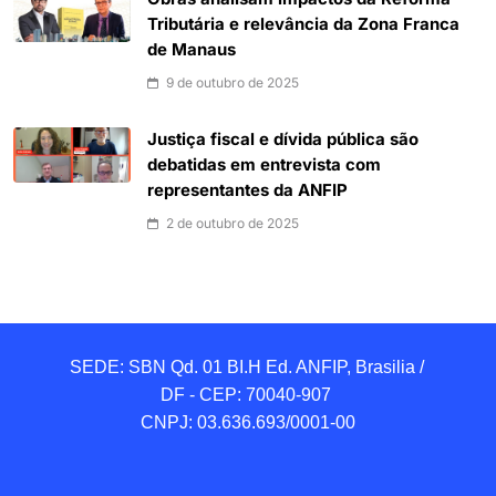
Tributária e relevância da Zona Franca
de Manaus
9 de outubro de 2025
Justiça fiscal e dívida pública são
debatidas em entrevista com
representantes da ANFIP
2 de outubro de 2025
SEDE: SBN Qd. 01 BI.H Ed. ANFIP, Brasilia / 
DF - CEP: 70040-907 

CNPJ: 03.636.693/0001-00