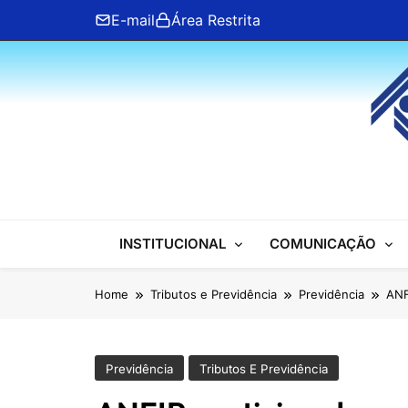
Skip
E-mail
Área Restrita
to
content
ANFIP Nacional
INSTITUCIONAL
COMUNICAÇÃO
Home
Tributos e Previdência
Previdência
ANF
Previdência
Tributos E Previdência