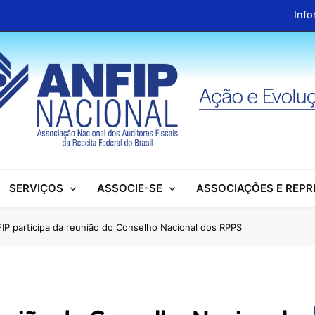
Info
ANFIP Nacional recebe visita da superintendente d
Preparativos para o XIX Encontro Na
Almoço em homenagem ao Dia dos 
Info
ANFIP Nacional recebe visita da superintendente d
SERVIÇOS
ASSOCIE-SE
ASSOCIAÇÕES E REP
Preparativos para o XIX Encontro Na
Almoço em homenagem ao Dia dos 
IP participa da reunião do Conselho Nacional dos RPPS