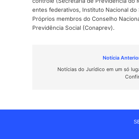
controle (Secretaria de Previdência do 
entes federativos, Instituto Nacional d
Próprios membros do Conselho Nacional
Previdência Social (Conaprev).
Navegação
de
Notícias do Jurídico em um só luga
Confi
Post
SE