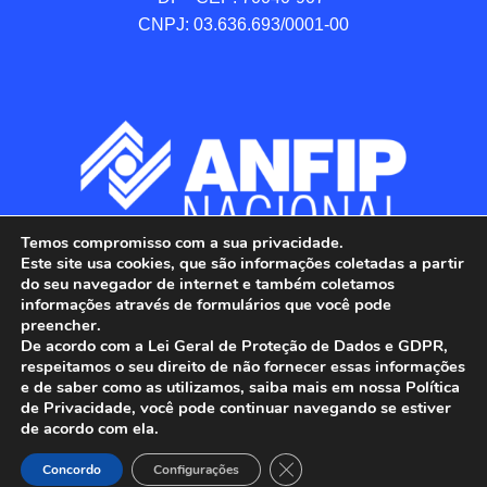
CNPJ: 03.636.693/0001-00
Temos compromisso com a sua privacidade.
Este site usa cookies, que são informações coletadas a partir
do seu navegador de internet e também coletamos
informações através de formulários que você pode
preencher.
De acordo com a Lei Geral de Proteção de Dados e GDPR,
respeitamos o seu direito de não fornecer essas informações
e de saber como as utilizamos, saiba mais em nossa Política
de Privacidade, você pode continuar navegando se estiver
ANFIP - Associação Nacional dos Auditores 
de acordo com ela.
Fiscais da Receita Federal do Brasil.

Close GDPR Cookie Banner
Todos os Direitos Reservados.

Concordo
Configurações