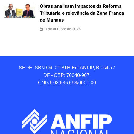
Obras analisam impactos da Reforma
Tributária e relevância da Zona Franca
de Manaus
9 de outubro de 2025
SEDE: SBN Qd. 01 BI.H Ed. ANFIP, Brasilia / 
DF - CEP: 70040-907 

CNPJ: 03.636.693/0001-00