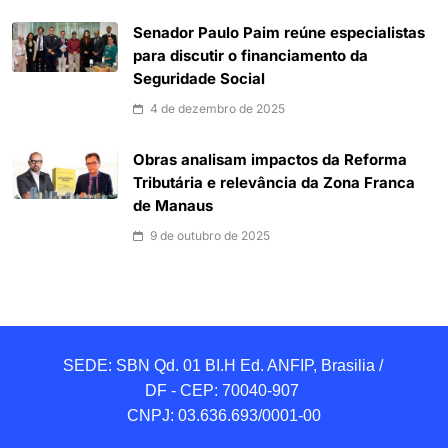
Senador Paulo Paim reúne especialistas
para discutir o financiamento da
Seguridade Social
4 de dezembro de 2025
Obras analisam impactos da Reforma
Tributária e relevância da Zona Franca
de Manaus
9 de outubro de 2025
SEDE: SBN Qd. 01 BI.H Ed. ANFIP, Brasilia / 
DF - CEP: 70040-907 

CNPJ: 03.636.693/0001-00