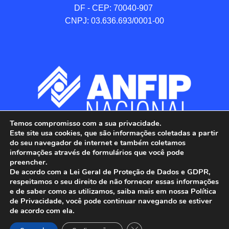
DF - CEP: 70040-907 

CNPJ: 03.636.693/0001-00
Temos compromisso com a sua privacidade.
Este site usa cookies, que são informações coletadas a partir
do seu navegador de internet e também coletamos
informações através de formulários que você pode
preencher.
De acordo com a Lei Geral de Proteção de Dados e GDPR,
respeitamos o seu direito de não fornecer essas informações
e de saber como as utilizamos, saiba mais em nossa Política
de Privacidade, você pode continuar navegando se estiver
ANFIP - Associação Nacional dos Auditores 
de acordo com ela.
Fiscais da Receita Federal do Brasil.

Close GDPR Cookie Banner
Todos os Direitos Reservados.
