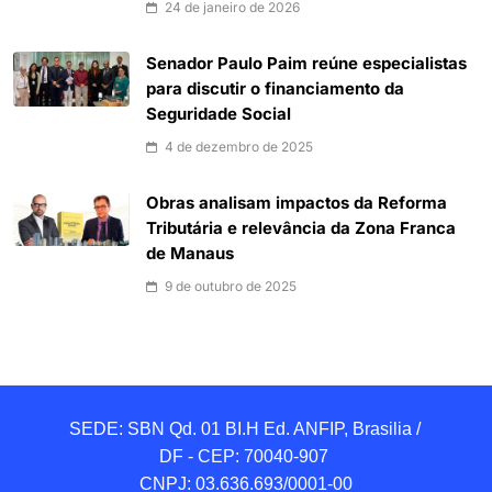
24 de janeiro de 2026
Senador Paulo Paim reúne especialistas
para discutir o financiamento da
Seguridade Social
4 de dezembro de 2025
Obras analisam impactos da Reforma
Tributária e relevância da Zona Franca
de Manaus
9 de outubro de 2025
SEDE: SBN Qd. 01 BI.H Ed. ANFIP, Brasilia / 
DF - CEP: 70040-907 

CNPJ: 03.636.693/0001-00