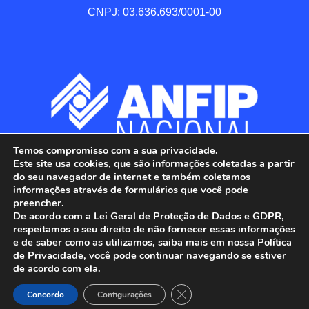
CNPJ: 03.636.693/0001-00
Temos compromisso com a sua privacidade.
Este site usa cookies, que são informações coletadas a partir
do seu navegador de internet e também coletamos
informações através de formulários que você pode
preencher.
De acordo com a Lei Geral de Proteção de Dados e GDPR,
respeitamos o seu direito de não fornecer essas informações
e de saber como as utilizamos, saiba mais em nossa Política
de Privacidade, você pode continuar navegando se estiver
ANFIP - Associação Nacional dos Auditores 
de acordo com ela.
Fiscais da Receita Federal do Brasil.

Close GDPR Cookie Banner
Todos os Direitos Reservados.

Concordo
Configurações