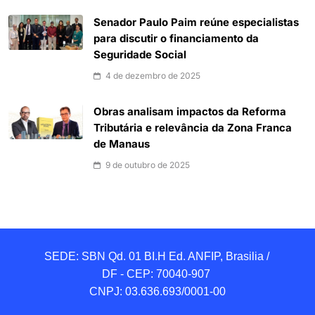
Senador Paulo Paim reúne especialistas
para discutir o financiamento da
Seguridade Social
4 de dezembro de 2025
Obras analisam impactos da Reforma
Tributária e relevância da Zona Franca
de Manaus
9 de outubro de 2025
SEDE: SBN Qd. 01 BI.H Ed. ANFIP, Brasilia / 
DF - CEP: 70040-907 

CNPJ: 03.636.693/0001-00