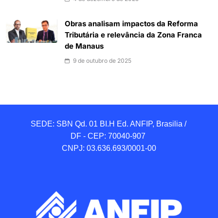
Obras analisam impactos da Reforma
Tributária e relevância da Zona Franca
de Manaus
9 de outubro de 2025
SEDE: SBN Qd. 01 BI.H Ed. ANFIP, Brasilia / 
DF - CEP: 70040-907 

CNPJ: 03.636.693/0001-00