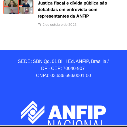
Justiça fiscal e dívida pública são
debatidas em entrevista com
representantes da ANFIP
2 de outubro de 2025
SEDE: SBN Qd. 01 BI.H Ed. ANFIP, Brasilia / 
DF - CEP: 70040-907 

CNPJ: 03.636.693/0001-00