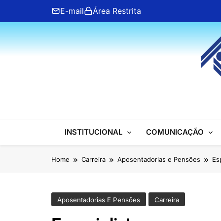
Skip
E-mail
Área Restrita
to
content
ANFIP Nacional
INSTITUCIONAL
COMUNICAÇÃO
Home
Carreira
Aposentadorias e Pensões
Es
Aposentadorias E Pensões
Carreira