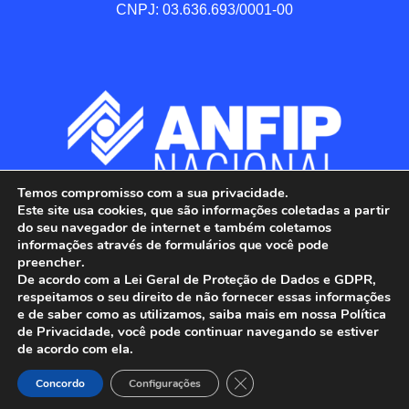
CNPJ: 03.636.693/0001-00
Temos compromisso com a sua privacidade.
Este site usa cookies, que são informações coletadas a partir
do seu navegador de internet e também coletamos
informações através de formulários que você pode
preencher.
De acordo com a Lei Geral de Proteção de Dados e GDPR,
respeitamos o seu direito de não fornecer essas informações
e de saber como as utilizamos, saiba mais em nossa Política
de Privacidade, você pode continuar navegando se estiver
ANFIP - Associação Nacional dos Auditores 
de acordo com ela.
Fiscais da Receita Federal do Brasil.

Close GDPR Cookie Banner
Todos os Direitos Reservados.

Concordo
Configurações