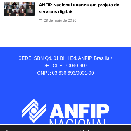
ANFIP Nacional avança em projeto de
serviços digitais
29 de maio de 2026
SEDE: SBN Qd. 01 BI.H Ed. ANFIP, Brasilia / 
DF - CEP: 70040-907 

CNPJ: 03.636.693/0001-00