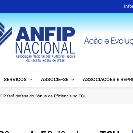
Info
ANFIP Nacional recebe visita da superintendente d
Preparativos para o XIX Encontro Na
Almoço em homenagem ao Dia dos 
Info
ANFIP Nacional recebe visita da superintendente d
SERVIÇOS
ASSOCIE-SE
ASSOCIAÇÕES E REP
Preparativos para o XIX Encontro Na
Almoço em homenagem ao Dia dos 
FIP fará defesa do Bônus de Eficiência no TCU