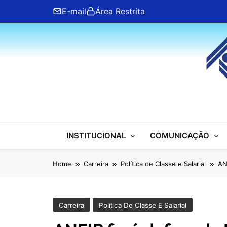
Skip
E-mail
Área Restrita
to
content
ANFIP Nacional
INSTITUCIONAL
COMUNICAÇÃO
Home
Carreira
Política de Classe e Salarial
AN
Carreira
Política De Classe E Salarial