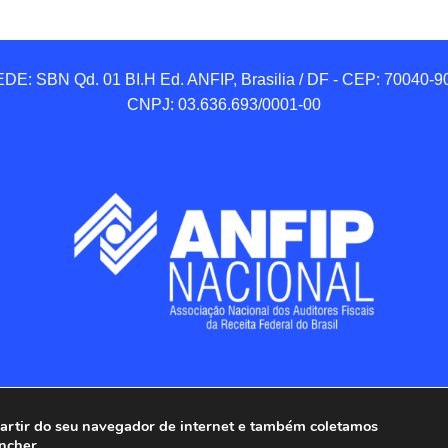
DE: SBN Qd. 01 BI.H Ed. ANFIP, Brasilia / DF - CEP: 70040-90
CNPJ: 03.636.693/0001-00
 partir do seu navegador de internet e também coletamos
ncher.