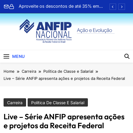
Skip
Aproveite os descontos de até 35% em
to
farmácias e drogarias
content
Clipping ANFIP: Seleção diária de notícias
Associações se mobilizam para garantir
direitos no PL da negociação coletiva
ANFIP Nacional participa de seminário da
Receita Federal em Salvador
ANFIP Nacional
Aproveite os descontos de até 35% em
MENU
farmácias e drogarias
Clipping ANFIP: Seleção diária de notícias
Home
Carreira
Política de Classe e Salarial
Live – Série ANFIP apresenta ações e projetos da Receita Federal
Associações se mobilizam para garantir
direitos no PL da negociação coletiva
ANFIP Nacional participa de seminário da
Receita Federal em Salvador
Carreira
Política De Classe E Salarial
Live – Série ANFIP apresenta ações
e projetos da Receita Federal