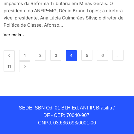
impactos da Reforma Tributária em Minas Gerais. O
presidente da ANFIP-MG, Décio Bruno Lopes; a diretora
vice-presidente, Ana Lúcia Guimarães Silva; o diretor de
Política de Classe, Afonso…
Ver mais
1
2
3
4
5
6
…
11
SEDE: SBN Qd. 01 BI.H Ed. ANFIP, Brasilia / 
DF - CEP: 70040-907 

CNPJ: 03.636.693/0001-00