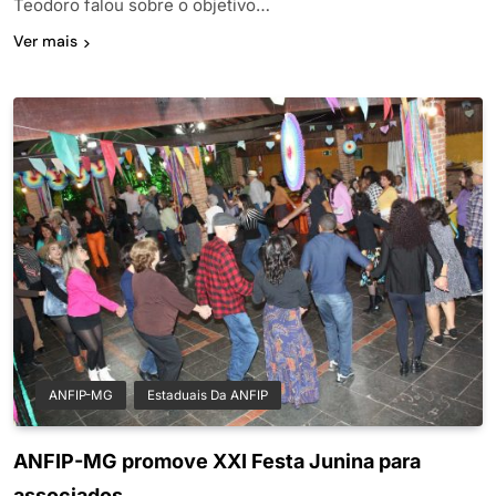
Teodoro falou sobre o objetivo…
Ver mais
ANFIP-MG
Estaduais Da ANFIP
ANFIP-MG promove XXI Festa Junina para
associados