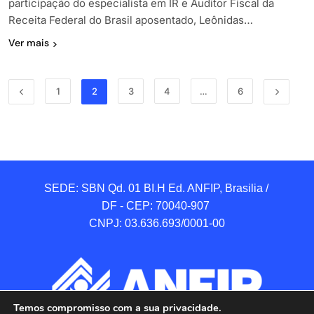
participação do especialista em IR e Auditor Fiscal da
Receita Federal do Brasil aposentado, Leônidas…
Ver mais
1
2
3
4
…
6
SEDE: SBN Qd. 01 BI.H Ed. ANFIP, Brasilia / 
DF - CEP: 70040-907 

CNPJ: 03.636.693/0001-00
Temos compromisso com a sua privacidade.