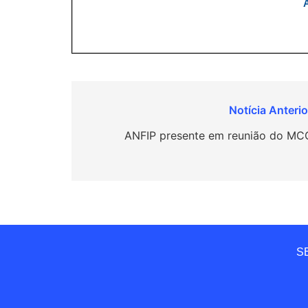
Navegação
de
ANFIP presente em reunião do MC
Post
SE