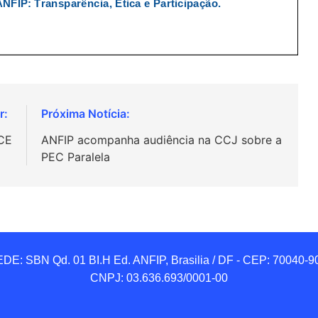
CE
ANFIP acompanha audiência na CCJ sobre a
PEC Paralela
DE: SBN Qd. 01 BI.H Ed. ANFIP, Brasilia / DF - CEP: 70040-90
CNPJ: 03.636.693/0001-00