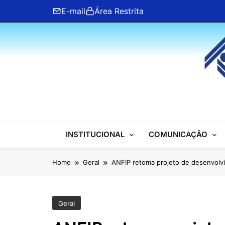
Skip
E-mail
Área Restrita
to
content
ANFIP Nacional
INSTITUCIONAL
COMUNICAÇÃO
Home
Geral
ANFIP retoma projeto de desenvolv
Geral