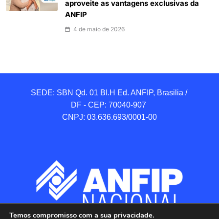
aproveite as vantagens exclusivas da
ANFIP
4 de maio de 2026
SEDE: SBN Qd. 01 BI.H Ed. ANFIP, Brasilia / 
DF - CEP: 70040-907 

CNPJ: 03.636.693/0001-00
Temos compromisso com a sua privacidade.