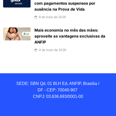
com pagamentos suspensos por
ausência na Prova de Vida
8 de maio de 2026
Mais economia no mês das mães:
aproveite as vantagens exclusivas da
ANFIP
4 de maio de 2026
SEDE: SBN Qd. 01 BI.H Ed. ANFIP, Brasilia / 
DF - CEP: 70040-907 

CNPJ: 03.636.693/0001-00