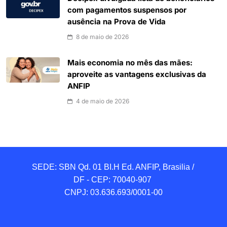
com pagamentos suspensos por
ausência na Prova de Vida
8 de maio de 2026
Mais economia no mês das mães:
aproveite as vantagens exclusivas da
ANFIP
4 de maio de 2026
SEDE: SBN Qd. 01 BI.H Ed. ANFIP, Brasilia / 
DF - CEP: 70040-907 

CNPJ: 03.636.693/0001-00