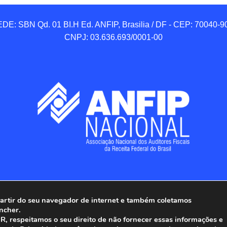
DE: SBN Qd. 01 BI.H Ed. ANFIP, Brasilia / DF - CEP: 70040-90
CNPJ: 03.636.693/0001-00
 partir do seu navegador de internet e também coletamos
ncher.
Associação Nacional dos Auditores Fiscais da Receita Federal do
, respeitamos o seu direito de não fornecer essas informações e