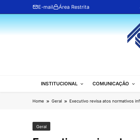
Skip
E-mail
Área Restrita
to
content
ANFIP Nacional
INSTITUCIONAL
COMUNICAÇÃO
Home
Geral
Executivo revisa atos normativos in
Geral