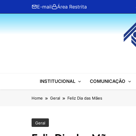
Skip
E-mail
Área Restrita
to
content
ANFIP Nacional
INSTITUCIONAL
COMUNICAÇÃO
Home
Geral
Feliz Dia das Mães
Geral