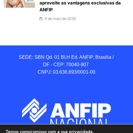
aproveite as vantagens exclusivas da
ANFIP
4 de maio de 2026
SEDE: SBN Qd. 01 BI.H Ed. ANFIP, Brasilia / 
DF - CEP: 70040-907 

CNPJ: 03.636.693/0001-00
Temos compromisso com a sua privacidade.