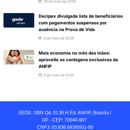
29 de maio de 2026
Decipex divulgada lista de beneficiários
com pagamentos suspensos por
ausência na Prova de Vida
8 de maio de 2026
Mais economia no mês das mães:
aproveite as vantagens exclusivas da
ANFIP
4 de maio de 2026
SEDE: SBN Qd. 01 BI.H Ed. ANFIP, Brasilia / 
DF - CEP: 70040-907 

CNPJ: 03.636.693/0001-00