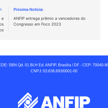
 e
ANFIP entrega prêmio a vencedores do
os
Congresso em Foco 2023
os
DE: SBN Qd. 01 BI.H Ed. ANFIP, Brasilia / DF - CEP: 70040-90
CNPJ: 03.636.693/0001-00