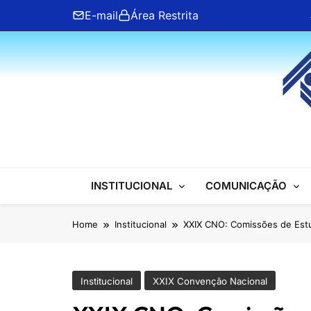
Skip
E-mail
Área Restrita
to
content
ANFIP Nacional
INSTITUCIONAL
COMUNICAÇÃO
Home
Institucional
XXIX CNO: Comissões de Estu
Institucional
XXIX Convenção Nacional