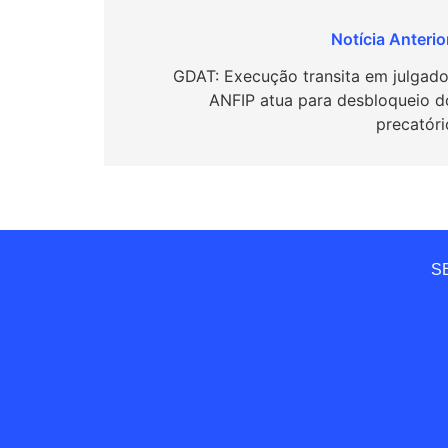
Navegação
de
GDAT: Execução transita em julgado
ANFIP atua para desbloqueio d
Post
precatóri
SE