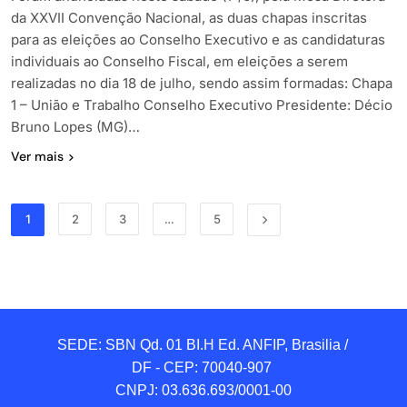
da XXVII Convenção Nacional, as duas chapas inscritas
para as eleições ao Conselho Executivo e as candidaturas
individuais ao Conselho Fiscal, em eleições a serem
realizadas no dia 18 de julho, sendo assim formadas: Chapa
1 – União e Trabalho Conselho Executivo Presidente: Décio
Bruno Lopes (MG)…
Ver mais
1
2
3
…
5
SEDE: SBN Qd. 01 BI.H Ed. ANFIP, Brasilia / 
DF - CEP: 70040-907 

CNPJ: 03.636.693/0001-00