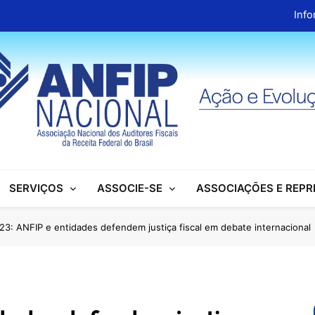
Info
ANFIP Nacional recebe visita da superintendente d
Preparativos para o XIX Encontro Na
Almoço em homenagem ao Dia dos 
Info
ANFIP Nacional recebe visita da superintendente d
SERVIÇOS
ASSOCIE-SE
ASSOCIAÇÕES E REP
Preparativos para o XIX Encontro Na
Almoço em homenagem ao Dia dos 
023: ANFIP e entidades defendem justiça fiscal em debate internacional