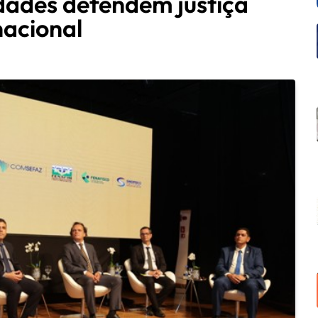
idades defendem justiça
nacional