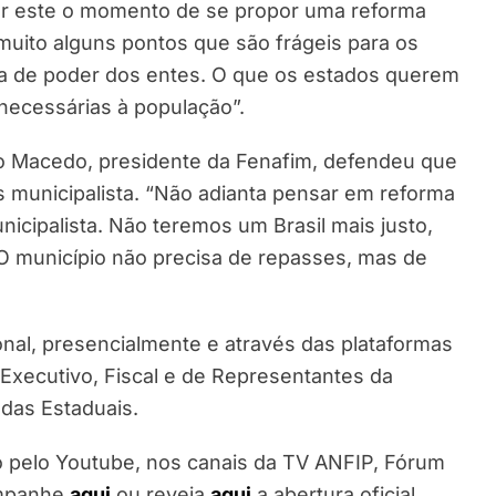
ser este o momento de se propor uma reforma
 muito alguns pontos que são frágeis para os
da de poder dos entes. O que os estados querem
 necessárias à população”.
io Macedo, presidente da Fenafim, defendeu que
s municipalista. “Não adianta pensar em reforma
nicipalista. Não teremos um Brasil mais justo,
 O município não precisa de repasses, mas de
nal, presencialmente e através das plataformas
 Executivo, Fiscal e de Representantes da
 das Estaduais.
o pelo Youtube, nos canais da TV ANFIP, Fórum
ompanhe
aqui
ou reveja
aqui
a abertura oficial.