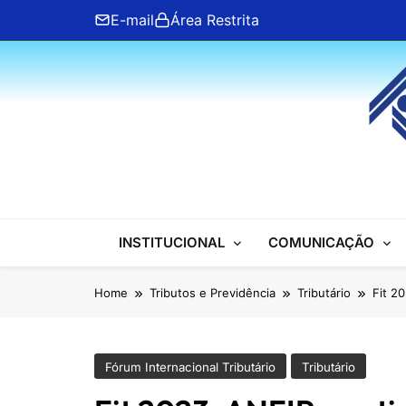
Skip
E-mail
Área Restrita
to
content
ANFIP Nacional
INSTITUCIONAL
COMUNICAÇÃO
Home
Tributos e Previdência
Tributário
Fit 2
Fórum Internacional Tributário
Tributário