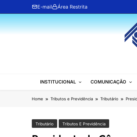
Skip
E-mail
Área Restrita
to
content
ANFIP Nacional
INSTITUCIONAL
COMUNICAÇÃO
Home
Tributos e Previdência
Tributário
Presi
Tributário
Tributos E Previdência