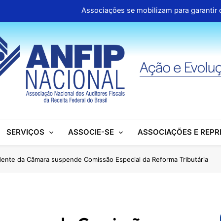
Associações se mobilizam para garantir d
ANFIP Nacional participa de semi
Clipp
Cartilhas da Decipex estão dispon
Associações se mobilizam para garantir d
ANFIP Nacional participa de semi
SERVIÇOS
ASSOCIE-SE
ASSOCIAÇÕES E REP
Clipp
Cartilhas da Decipex estão dispon
dente da Câmara suspende Comissão Especial da Reforma Tributária