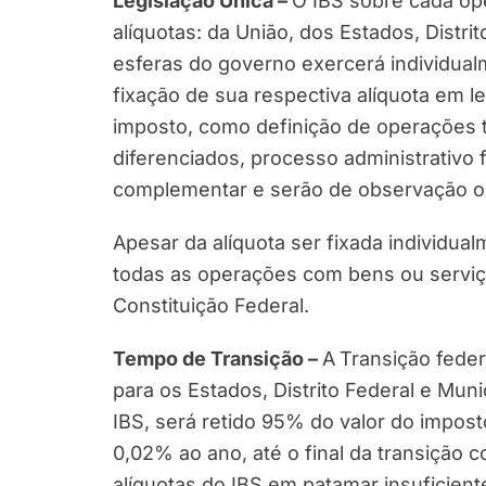
Legislação Única –
O IBS sobre cada ope
alíquotas: da União, dos Estados, Distr
esferas do governo exercerá individual
fixação de sua respectiva alíquota em l
imposto, como definição de operações t
diferenciados, processo administrativo f
complementar e serão de observação ob
Apesar da alíquota ser fixada individua
todas as operações com bens ou serviç
Constituição Federal.
Tempo de Transição –
A
Transição feder
para os Estados, Distrito Federal e Mun
IBS, será retido 95% do valor do impos
0,02% ao ano, até o final da transição 
alíquotas do IBS em patamar insuficiente