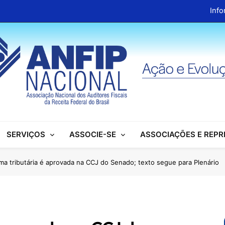
Info
ANFIP Nacional recebe visita da superintendente d
Preparativos para o XIX Encontro Na
Almoço em homenagem ao Dia dos 
Info
ANFIP Nacional recebe visita da superintendente d
SERVIÇOS
ASSOCIE-SE
ASSOCIAÇÕES E REP
Preparativos para o XIX Encontro Na
Almoço em homenagem ao Dia dos 
ma tributária é aprovada na CCJ do Senado; texto segue para Plenário