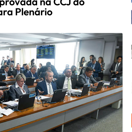
aprovada na CCJ do
ara Plenário