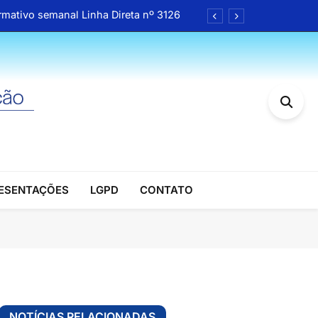
rmativo semanal Linha Direta nº 3126
a Receita Federal da 4ª Região Fiscal
cional da ANFIP entram na fase final
Pais reúne associados da ANFIP-RS
rmativo semanal Linha Direta nº 3126
a Receita Federal da 4ª Região Fiscal
RESENTAÇÕES
LGPD
CONTATO
cional da ANFIP entram na fase final
Pais reúne associados da ANFIP-RS
NOTÍCIAS RELACIONADAS