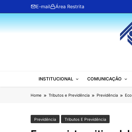
Skip
E-mail
Área Restrita
to
content
ANFIP Nacional
INSTITUCIONAL
COMUNICAÇÃO
Home
Tributos e Previdência
Previdência
Eco
Previdência
Tributos E Previdência