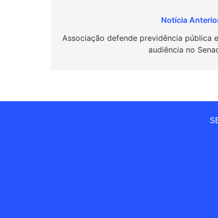
Navegação
de
Associação defende previdência pública 
audiência no Sena
Post
SE