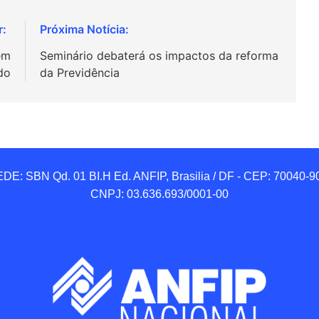
em
Seminário debaterá os impactos da reforma
do
da Previdência
DE: SBN Qd. 01 BI.H Ed. ANFIP, Brasilia / DF - CEP: 70040-90
CNPJ: 03.636.693/0001-00