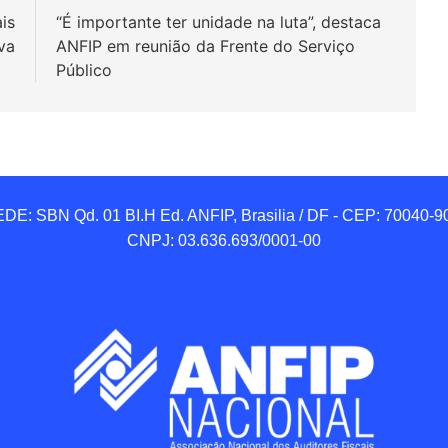
is
“É importante ter unidade na luta”, destaca
va
ANFIP em reunião da Frente do Serviço
Público
DE: SBN Qd. 01 BI.H Ed. ANFIP, Brasilia / DF - CEP: 70040-90
CNPJ: 03.636.693/0001-00