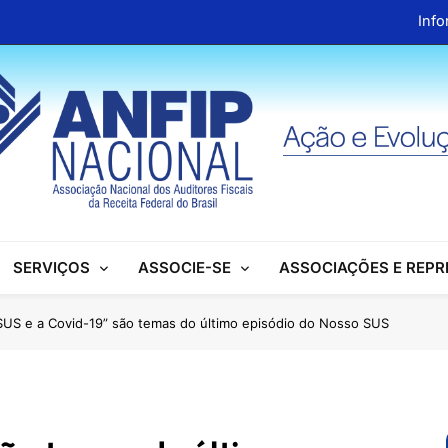
Info
ANFIP Nacional recebe visita da superintendente d
Preparativos para o XIX Encontro Na
Almoço em homenagem ao Dia dos 
Info
ANFIP Nacional recebe visita da superintendente d
SERVIÇOS
ASSOCIE-SE
ASSOCIAÇÕES E REP
Preparativos para o XIX Encontro Na
Almoço em homenagem ao Dia dos 
SUS e a Covid-19” são temas do último episódio do Nosso SUS