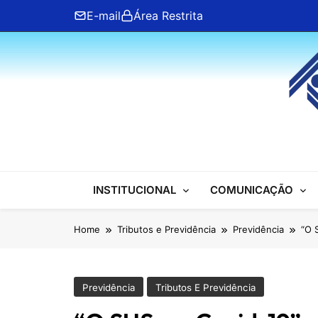
Skip
E-mail
Área Restrita
to
content
ANFIP Nacional
INSTITUCIONAL
COMUNICAÇÃO
Home
Tributos e Previdência
Previdência
“O 
Previdência
Tributos E Previdência