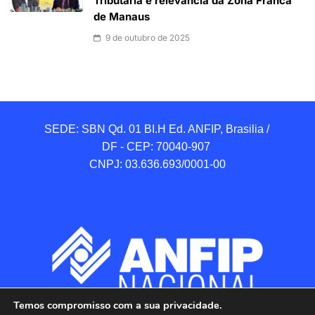
Tributária e relevância da Zona Franca
de Manaus
9 de outubro de 2025
SEDE: SBN Qd. 01 BI.H Ed. ANFIP, Brasilia / 
DF - CEP: 70040-907 

CNPJ: 03.636.693/0001-00
Temos compromisso com a sua privacidade.