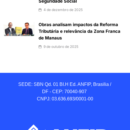
Seguridade Social
4 de dezembro de 2025
Obras analisam impactos da Reforma
Tributária e relevância da Zona Franca
de Manaus
9 de outubro de 2025
SEDE: SBN Qd. 01 BI.H Ed. ANFIP, Brasilia / 
DF - CEP: 70040-907 

CNPJ: 03.636.693/0001-00