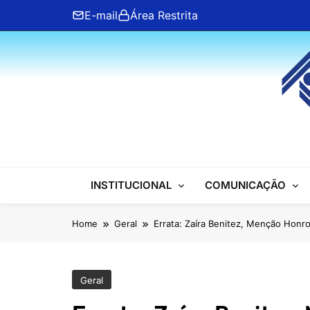
Skip
E-mail
Área Restrita
to
content
ANFIP Nacional
INSTITUCIONAL
COMUNICAÇÃO
Home
Geral
Errata: Zaíra Benitez, Menção Honro
Geral