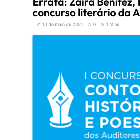
Errata: Zaíra Benitez
concurso literário da 
10 de maio de 2021
0
1 Mins