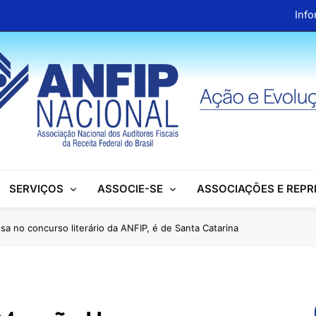
Info
ANFIP Nacional recebe visita da superintendente d
Preparativos para o XIX Encontro Na
Almoço em homenagem ao Dia dos 
Info
ANFIP Nacional recebe visita da superintendente d
SERVIÇOS
ASSOCIE-SE
ASSOCIAÇÕES E REP
Preparativos para o XIX Encontro Na
Almoço em homenagem ao Dia dos 
sa no concurso literário da ANFIP, é de Santa Catarina