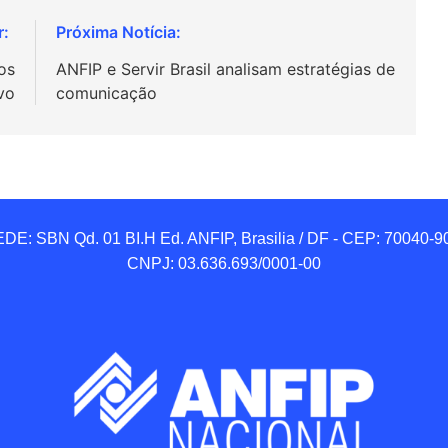
os
ANFIP e Servir Brasil analisam estratégias de
ivo
comunicação
DE: SBN Qd. 01 BI.H Ed. ANFIP, Brasilia / DF - CEP: 70040-90
CNPJ: 03.636.693/0001-00