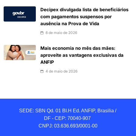
Decipex divulgada lista de beneficiários
com pagamentos suspensos por
ausência na Prova de Vida
8 de maio de 2026
Mais economia no mês das mães:
aproveite as vantagens exclusivas da
ANFIP
4 de maio de 2026
SEDE: SBN Qd. 01 BI.H Ed. ANFIP, Brasilia / 
DF - CEP: 70040-907 

CNPJ: 03.636.693/0001-00