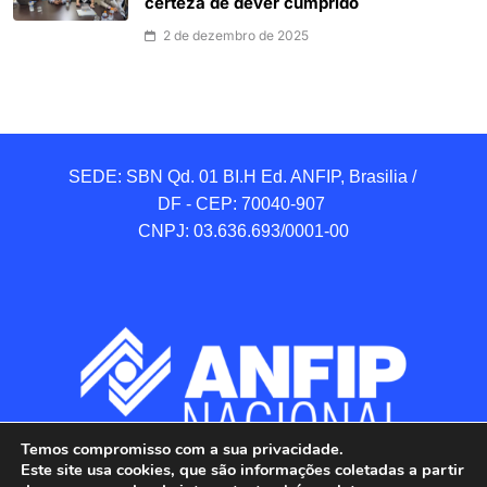
certeza de dever cumprido
2 de dezembro de 2025
SEDE: SBN Qd. 01 BI.H Ed. ANFIP, Brasilia / 
DF - CEP: 70040-907 

CNPJ: 03.636.693/0001-00
Temos compromisso com a sua privacidade.
Este site usa cookies, que são informações coletadas a partir