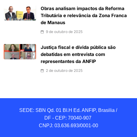
Obras analisam impactos da Reforma
Tributária e relevância da Zona Franca
de Manaus
9 de outubro de 2025
Justiça fiscal e dívida pública são
debatidas em entrevista com
representantes da ANFIP
2 de outubro de 2025
SEDE: SBN Qd. 01 BI.H Ed. ANFIP, Brasilia / 
DF - CEP: 70040-907 

CNPJ: 03.636.693/0001-00