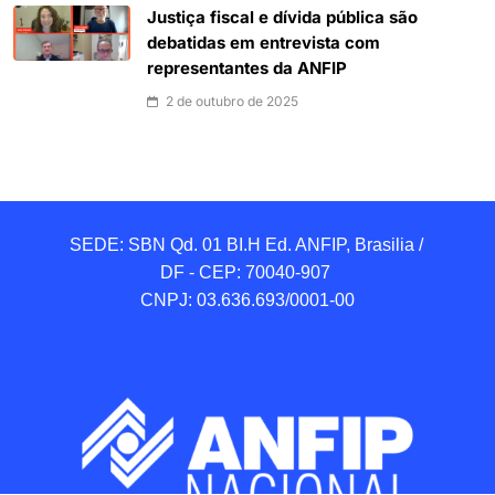
Justiça fiscal e dívida pública são
debatidas em entrevista com
representantes da ANFIP
2 de outubro de 2025
SEDE: SBN Qd. 01 BI.H Ed. ANFIP, Brasilia / 
DF - CEP: 70040-907 

CNPJ: 03.636.693/0001-00