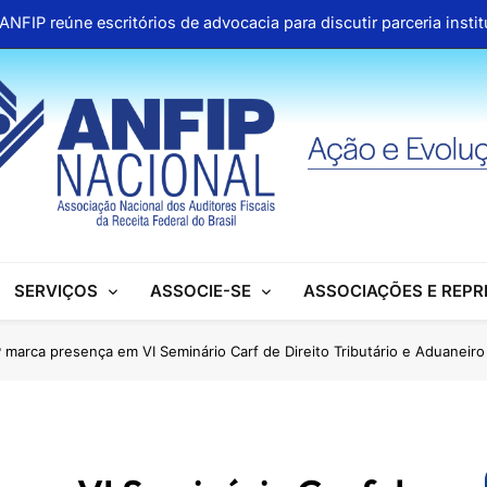
ANFIP reúne escritórios de advocacia para discutir parceria inst
Honras a um gigante na construção da Seguridade Socia
Pública organiza mobilização no Congresso e refo
Aproveite os descontos 
ANFIP reúne escritórios de advocacia para discutir parceria inst
Honras a um gigante na construção da Seguridade Socia
SERVIÇOS
ASSOCIE-SE
ASSOCIAÇÕES E REP
Pública organiza mobilização no Congresso e refo
Aproveite os descontos 
 marca presença em VI Seminário Carf de Direito Tributário e Aduaneiro