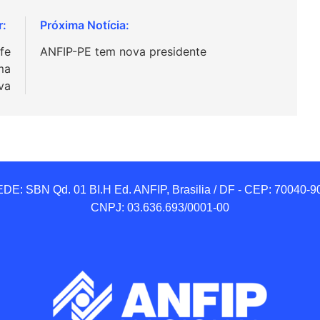
fe
ANFIP-PE tem nova presidente
ma
va
DE: SBN Qd. 01 BI.H Ed. ANFIP, Brasilia / DF - CEP: 70040-90
CNPJ: 03.636.693/0001-00