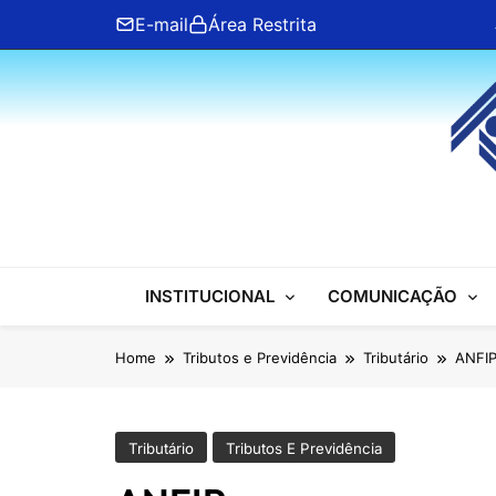
Skip
E-mail
Área Restrita
to
content
ANFIP Nacional
INSTITUCIONAL
COMUNICAÇÃO
Home
Tributos e Previdência
Tributário
ANFIP
Tributário
Tributos E Previdência