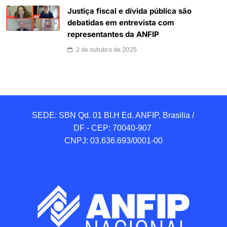
Justiça fiscal e dívida pública são
debatidas em entrevista com
representantes da ANFIP
2 de outubro de 2025
SEDE: SBN Qd. 01 BI.H Ed. ANFIP, Brasilia / 
DF - CEP: 70040-907 

CNPJ: 03.636.693/0001-00