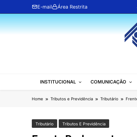
Skip
E-mail
Área Restrita
to
content
ANFIP Nacional
INSTITUCIONAL
COMUNICAÇÃO
Home
Tributos e Previdência
Tributário
Frent
Tributário
Tributos E Previdência