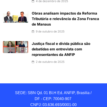
4 de dezembro de 2025
Obras analisam impactos da Reforma
Tributária e relevância da Zona Franca
de Manaus
9 de outubro de 2025
Justiça fiscal e dívida pública são
debatidas em entrevista com
representantes da ANFIP
2 de outubro de 2025
SEDE: SBN Qd. 01 BI.H Ed. ANFIP, Brasilia / 
DF - CEP: 70040-907 

CNPJ: 03.636.693/0001-00