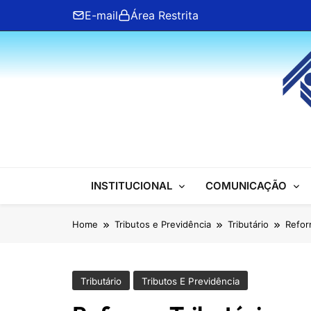
Skip
E-mail
Área Restrita
to
content
ANFIP Nacional
INSTITUCIONAL
COMUNICAÇÃO
Home
Tributos e Previdência
Tributário
Refor
Tributário
Tributos E Previdência