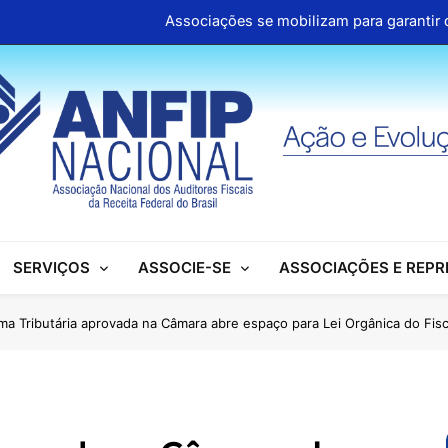
Associações se mobilizam para garantir d
ANFIP Nacional participa de semi
Clipp
Cartilhas da Decipex estão dispon
Associações se mobilizam para garantir d
ANFIP Nacional participa de semi
SERVIÇOS
ASSOCIE-SE
ASSOCIAÇÕES E REP
Clipp
Cartilhas da Decipex estão dispon
ma Tributária aprovada na Câmara abre espaço para Lei Orgânica do Fis