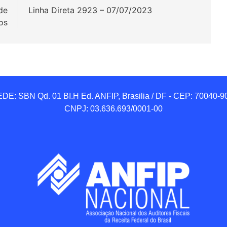
de
Linha Direta 2923 – 07/07/2023
os
DE: SBN Qd. 01 BI.H Ed. ANFIP, Brasilia / DF - CEP: 70040-90
CNPJ: 03.636.693/0001-00