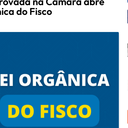
provada na Câmara abre
ica do Fisco