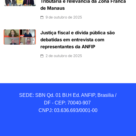
Tributária e relevância da Zona Franca
de Manaus
9 de outubro de 2025
Justiça fiscal e dívida pública são
debatidas em entrevista com
representantes da ANFIP
2 de outubro de 2025
SEDE: SBN Qd. 01 BI.H Ed. ANFIP, Brasilia / 
DF - CEP: 70040-907 

CNPJ: 03.636.693/0001-00