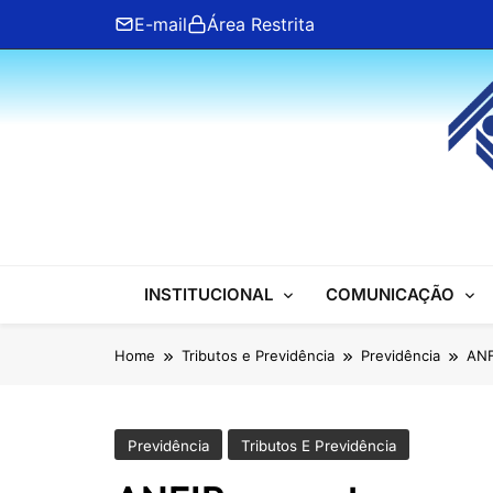
Skip
E-mail
Área Restrita
to
content
ANFIP Nacional
INSTITUCIONAL
COMUNICAÇÃO
Home
Tributos e Previdência
Previdência
ANF
Previdência
Tributos E Previdência