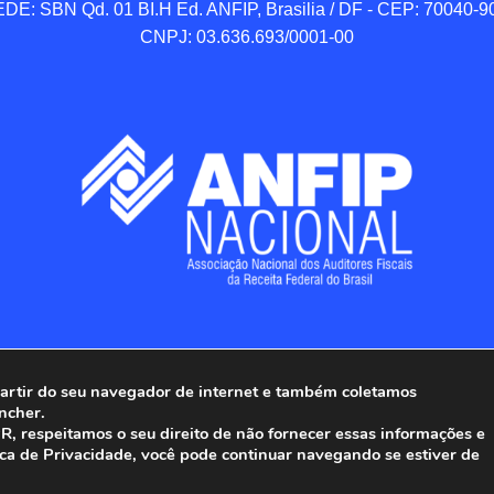
DE: SBN Qd. 01 BI.H Ed. ANFIP, Brasilia / DF - CEP: 70040-90
CNPJ: 03.636.693/0001-00
 partir do seu navegador de internet e também coletamos
ncher.
Associação Nacional dos Auditores Fiscais da Receita Federal do
, respeitamos o seu direito de não fornecer essas informações e
ica de Privacidade, você pode continuar navegando se estiver de
Todos os Direitos Reservados.
